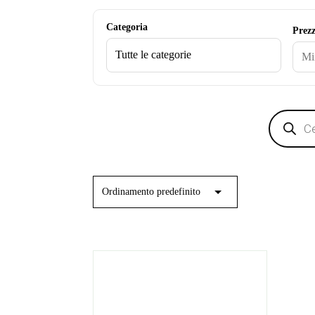
Categoria
Prez
Products
search