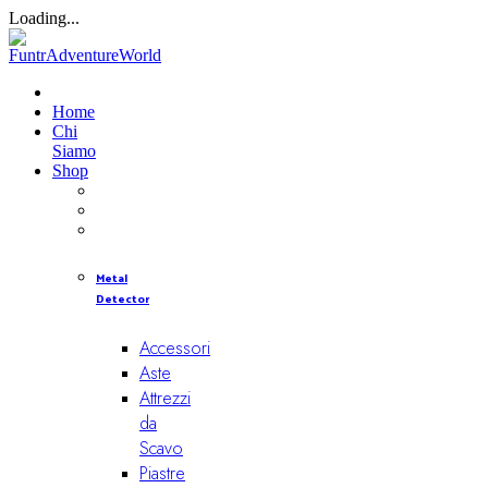
Loading...
Home
Chi
Siamo
Shop
Metal
Detector
Accessori
Aste
Attrezzi
da
Scavo
Piastre