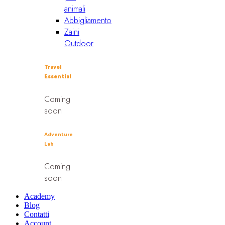
animali
Abbigliamento
Zaini
Outdoor
Travel
Essential
Coming
soon
Adventure
Lab
Coming
soon
Academy
Blog
Contatti
Account