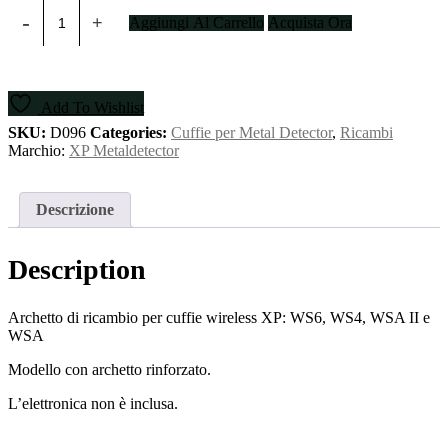
Archetto
Aggiungi Al Carrello
Acquista Ora
cuffie
wireless
quantity
Add To Wishlist
SKU:
D096
Categories:
Cuffie per Metal Detector
,
Ricambi
Marchio:
XP Metaldetector
Descrizione
Description
Archetto di ricambio per cuffie wireless XP: WS6, WS4, WSA II e
WSA
Modello con archetto rinforzato.
L’elettronica non è inclusa.