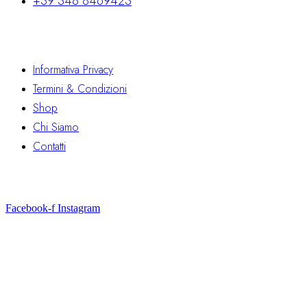
+39 348 8469423
Link Utili
Informativa Privacy
Termini & Condizioni
Shop
Chi Siamo
Contatti
Seguici
Facebook-f
Instagram
© 2026 FunTradventure World — Tutti i diritti
riservati.