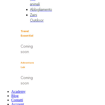
animali
Abbigliamento
Zaini
Outdoor
Travel
Essential
Coming
soon
Adventure
Lab
Coming
soon
Academy
Blog
Contatti
Account