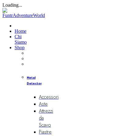
Loading...
Home
Chi
Siamo
Shop
Metal
Detector
Accessori
Aste
Attrezzi
da
Scavo
Piastre