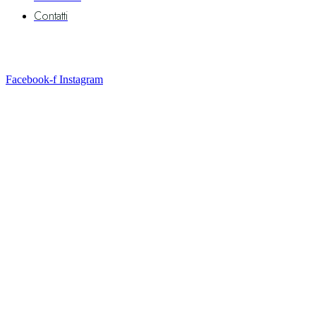
Contatti
Seguici
Facebook-f
Instagram
© 2026 FunTradventure World — Tutti i diritti
riservati.