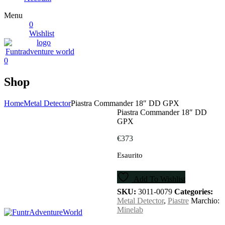
Menu
0
Wishlist
0
Shop
Home
Metal Detector
Piastra Commander 18″ DD GPX
Piastra Commander 18″ DD
GPX
€
373
Esaurito
Add To Wishlist
SKU:
3011-0079
Categories:
Metal Detector
,
Piastre
Marchio:
Minelab