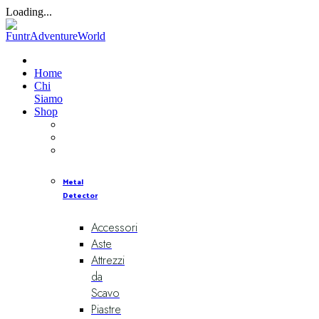
Loading...
Home
Chi
Siamo
Shop
Metal
Detector
Accessori
Aste
Attrezzi
da
Scavo
Piastre