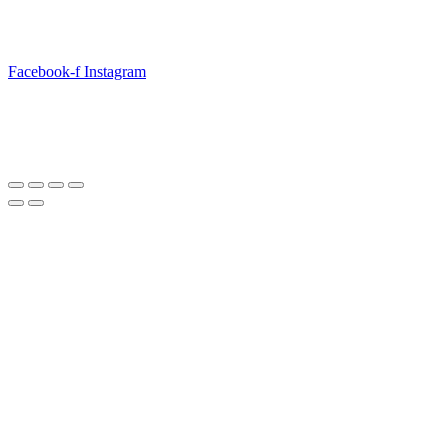
Seguici
Facebook-f
Instagram
© 2026 FunTradventure World — Tutti i diritti
riservati.