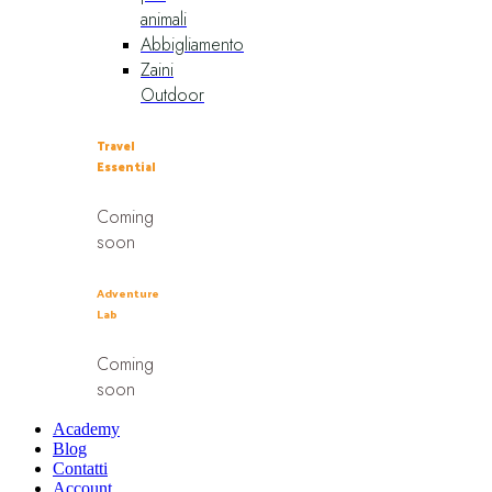
animali
Abbigliamento
Zaini
Outdoor
Travel
Essential
Coming
soon
Adventure
Lab
Coming
soon
Academy
Blog
Contatti
Account