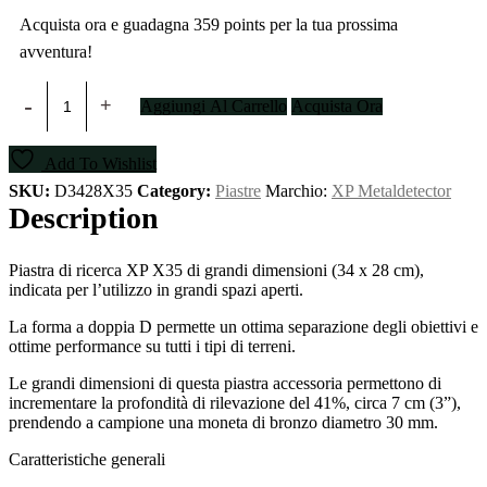
Acquista ora e guadagna 359 points per la tua prossima
avventura!
Piastra
Aggiungi Al Carrello
Acquista Ora
X35
34
x
Add To Wishlist
28
cm
SKU:
D3428X35
Category:
Piastre
Marchio:
XP Metaldetector
/
Description
13"
x
11"
Piastra di ricerca XP X35 di grandi dimensioni (34 x 28 cm),
quantity
indicata per l’utilizzo in grandi spazi aperti.
La forma a doppia D permette un ottima separazione degli obiettivi e
ottime performance su tutti i tipi di terreni.
Le grandi dimensioni di questa piastra accessoria permettono di
incrementare la profondità di rilevazione del 41%, circa 7 cm (3”),
prendendo a campione una moneta di bronzo diametro 30 mm.
Caratteristiche generali