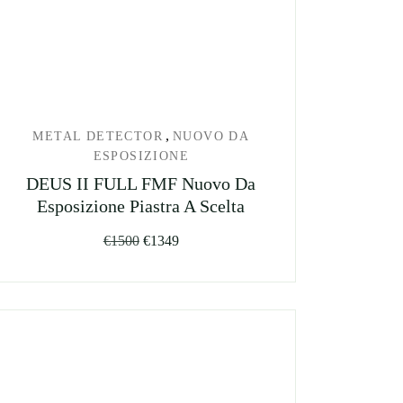
,
METAL DETECTOR
NUOVO DA
ESPOSIZIONE
DEUS II FULL FMF Nuovo Da
Esposizione Piastra A Scelta
Il
Il
€
1500
€
1349
prezzo
prezzo
originale
attuale
era:
è:
€1500.
€1349.