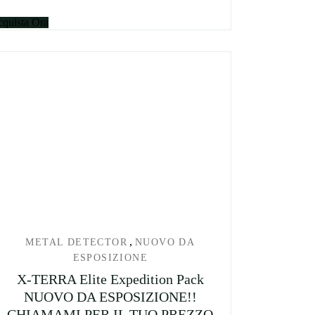
quista Ora
,
METAL DETECTOR
NUOVO DA
ESPOSIZIONE
X-TERRA Elite Expedition Pack
NUOVO DA ESPOSIZIONE!!
CHIAMAMI PER IL TUO PREZZO