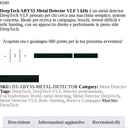
€
680
DeepTech ABYSS Metal Detector VLF 5 kHz
è un metal detector
DeepTech VLF pensato per chi cerca una macchina semplice, potente
e concreta. Ideale per ricerca in campagna, boschi, terreni difficili e
relic hunting, con un approccio diretto e performante in pieno stile
DeepTech.
Acquista ora e guadagna 680 points per la tua prossima avventura!
DeepTech
ABYSS
Aggiungi Al Carrello
Acquista Ora
Metal
Detector
VLF
5
kHz
Add To Wishlist
quantity
SKU:
DT-ABYSS-METAL-DETECTOR
Category:
Metal Detector
Tags:
DeepTech
,
DeepTech VLF
,
detector professionale
,
FunTradventure World
,
metal detecting
,
Metal Detector DeepTech
,
Metal Detector VLF
,
Relic Hunting
,
Ricerca Campagna
Marchio:
DeepTech
Descrizione
Informazioni aggiuntive
Recensioni (0)