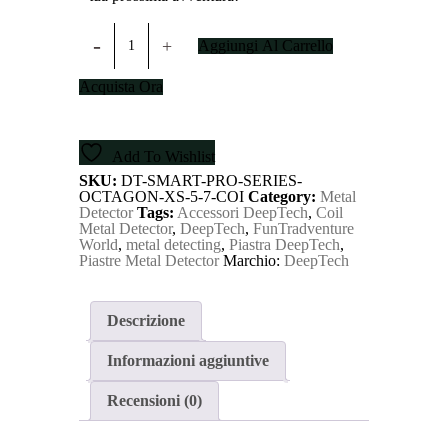
DeepTech
Smart+
Aggiungi Al Carrello
Pro
Series
Acquista Ora
+
Piastra
Octagon
XS
Add To Wishlist
5,7"
quantity
SKU:
DT-SMART-PRO-SERIES-
OCTAGON-XS-5-7-COI
Category:
Metal
Detector
Tags:
Accessori DeepTech
,
Coil
Metal Detector
,
DeepTech
,
FunTradventure
World
,
metal detecting
,
Piastra DeepTech
,
Piastre Metal Detector
Marchio:
DeepTech
Descrizione
Informazioni aggiuntive
Recensioni (0)