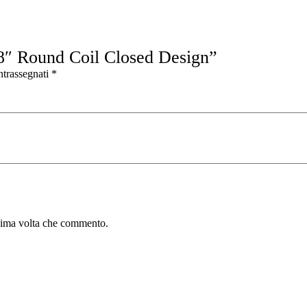
 8″ Round Coil Closed Design”
ntrassegnati
*
ssima volta che commento.