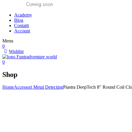
Coming soon
Academy
Blog
Contatti
Account
Menu
0
Wishlist
0
Shop
Home
Accessori Metal Detecting
Piastra DeepTech 8″ Round Coil Cl