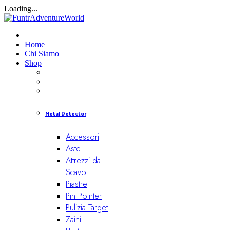
Loading...
Home
Chi Siamo
Shop
Metal Detector
Accessori
Aste
Attrezzi da
Scavo
Piastre
Pin Pointer
Pulizia Target
Zaini