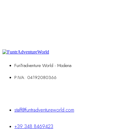
FunTradventure World - Modena
P.IVA: 04192080366
Contatti
staff@funtradventureworld.com
+39 348 8469423