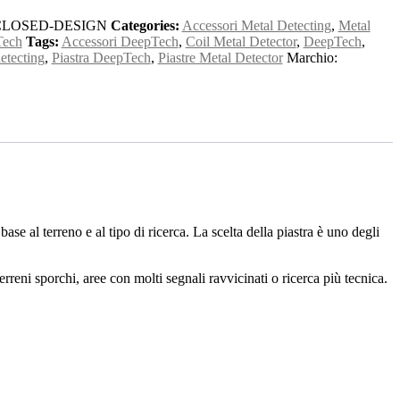
CLOSED-DESIGN
Categories:
Accessori Metal Detecting
,
Metal
Tech
Tags:
Accessori DeepTech
,
Coil Metal Detector
,
DeepTech
,
etecting
,
Piastra DeepTech
,
Piastre Metal Detector
Marchio:
e al terreno e al tipo di ricerca. La scelta della piastra è uno degli
reni sporchi, aree con molti segnali ravvicinati o ricerca più tecnica.