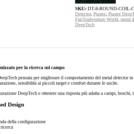
Add To Wishlist
SKU:
DT-8-ROUND-COIL-
Detector
,
Piastre
,
Piastre Deep
FunTradventure World
,
metal d
DeepTech
izzato per la ricerca sul campo
eepTech pensata per migliorare il comportamento del metal detector in bas
azione, sensibilità ai piccoli target e comfort durante le uscite.
gurazione DeepTech e ottenere una risposta più adatta a campi, boschi, ter
sed Design
onda della configurazione
 ricerca
o