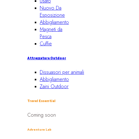
Usato
Nuovo Da
Esposizione
Abbigliamento
Magneti da
Pesca
Cuffie
Attrezzatura Outdoor
Dissuasori per animali
Abbigliamento
Zaini Outdoor
Travel Essential
Coming soon
Adventure Lab