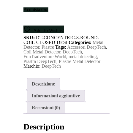
Concentric
8"
Acquista Ora
per
Vista
X
e
Add To Wishlist
Gold
Hound
SKU:
DT-CONCENTRIC-8-ROUND-
quantity
COIL-CLOSED-DESI
Categories:
Metal
Detector
,
Piastre
Tags:
Accessori DeepTech
,
Coil Metal Detector
,
DeepTech
,
FunTradventure World
,
metal detecting
,
Piastra DeepTech
,
Piastre Metal Detector
Marchio:
DeepTech
Descrizione
Informazioni aggiuntive
Recensioni (0)
Description