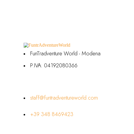
FunTradventure World - Modena
P.IVA: 04192080366
Contatti
staff@funtradventureworld.com
+39 348 8469423
Link Utili