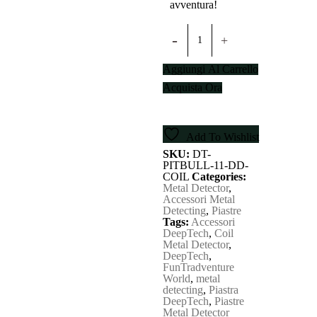
avventura!
Piastra
DeepTech
Pitbull
11"
Aggiungi Al Carrello
DD
quantity
Acquista Ora
Add To Wishlist
SKU:
DT-
PITBULL-11-DD-
COIL
Categories:
Metal Detector
,
Accessori Metal
Detecting
,
Piastre
Tags:
Accessori
DeepTech
,
Coil
Metal Detector
,
DeepTech
,
FunTradventure
World
,
metal
detecting
,
Piastra
DeepTech
,
Piastre
Metal Detector