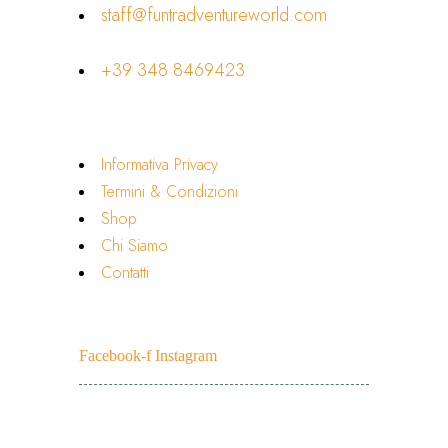
staff@funtradventureworld.com
+39 348 8469423
Link Utili
Informativa Privacy
Termini & Condizioni
Shop
Chi Siamo
Contatti
Seguici
Facebook-f
Instagram
© 2026 FunTradventure World —
Tutti i diritti riservati.