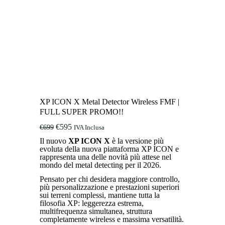
XP ICON X Metal Detector Wireless FMF |
FULL SUPER PROMO!!
Il
Il
€
595
€
699
IVA Inclusa
prezzo
prezzo
Il nuovo
XP ICON X
è la versione più
originale
attuale
evoluta della nuova piattaforma XP ICON e
era:
è:
rappresenta una delle novità più attese nel
€699.
€595.
mondo del metal detecting per il 2026.
Pensato per chi desidera maggiore controllo,
più personalizzazione e prestazioni superiori
sui terreni complessi, mantiene tutta la
filosofia XP: leggerezza estrema,
multifrequenza simultanea, struttura
completamente wireless e massima versatilità.