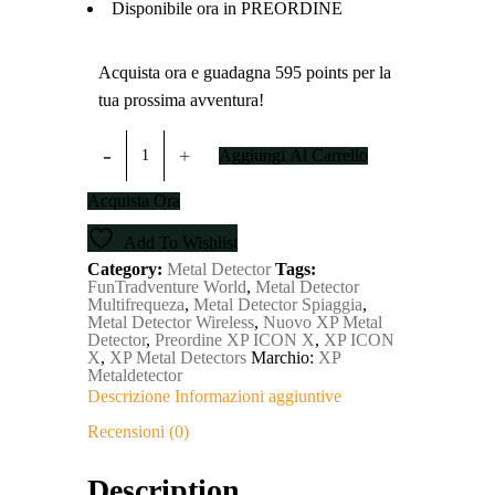
Disponibile ora in PREORDINE
Acquista ora e guadagna 595 points per la
tua prossima avventura!
XP
ICON
Aggiungi Al Carrello
X
Metal
Acquista Ora
Detector
Wireless
Add To Wishlist
FMF
|
Category:
Metal Detector
Tags:
FULL
FunTradventure World
,
Metal Detector
SUPER
Multifrequeza
,
Metal Detector Spiaggia
,
PROMO!!
Metal Detector Wireless
,
Nuovo XP Metal
quantity
Detector
,
Preordine XP ICON X
,
XP ICON
X
,
XP Metal Detectors
Marchio:
XP
Metaldetector
Descrizione
Informazioni aggiuntive
Recensioni (0)
Description